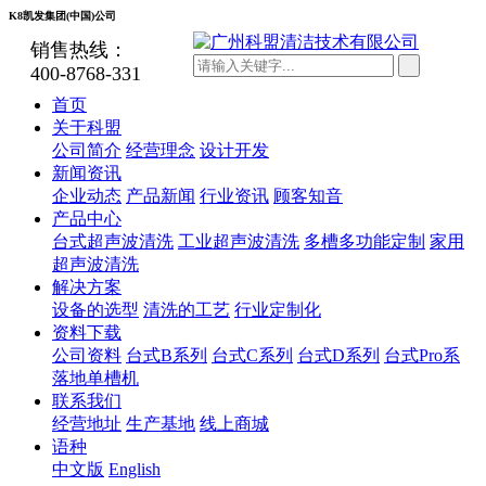
K8凯发集团(中国)公司
销售热线：
400-8768-331
首页
关于科盟
公司简介
经营理念
设计开发
新闻资讯
企业动态
产品新闻
行业资讯
顾客知音
产品中心
台式超声波清洗
工业超声波清洗
多槽多功能定制
家用
超声波清洗
解决方案
设备的选型
清洗的工艺
行业定制化
资料下载
公司资料
台式B系列
台式C系列
台式D系列
台式Pro系
落地单槽机
联系我们
经营地址
生产基地
线上商城
语种
中文版
English