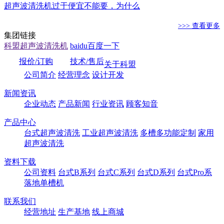
超声波清洗机过于便宜不能要，为什么
>>> 查看更多
集团链接
科盟超声波清洗机
baidu百度一下
报价/订购
技术/售后
关于科盟
公司简介
经营理念
设计开发
新闻资讯
企业动态
产品新闻
行业资讯
顾客知音
产品中心
台式超声波清洗
工业超声波清洗
多槽多功能定制
家用
超声波清洗
资料下载
公司资料
台式B系列
台式C系列
台式D系列
台式Pro系
落地单槽机
联系我们
经营地址
生产基地
线上商城